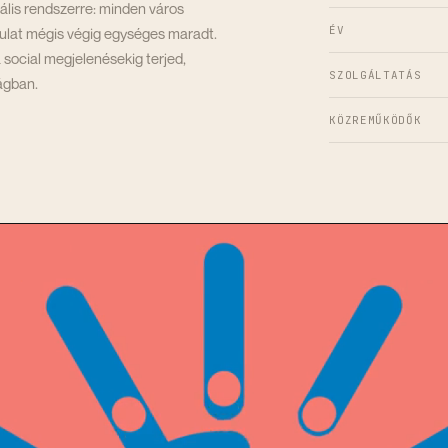
uális rendszerre: minden város
ÉV
rculat mégis végig egységes maradt.
social megjelenésekig terjed,
SZOLGÁLTATÁS
ágban.
KÖZREMŰKÖDŐK