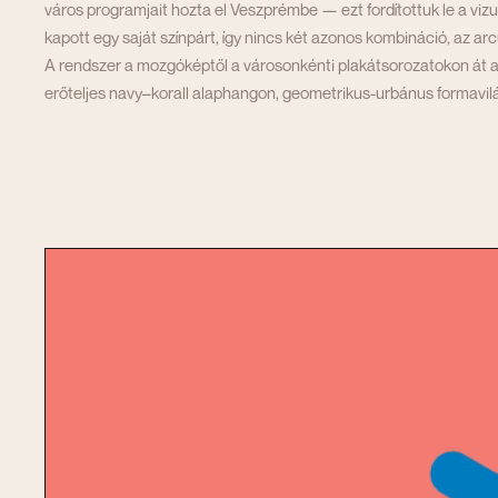
város programjait hozta el Veszprémbe — ezt fordítottuk le a viz
kapott egy saját színpárt, így nincs két azonos kombináció, az a
A rendszer a mozgóképtől a városonkénti plakátsorozatokon át a 
erőteljes navy–korall alaphangon, geometrikus-urbánus formavil