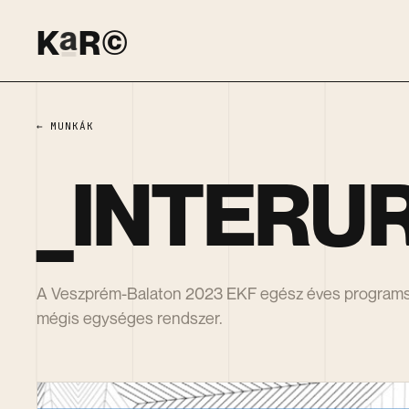
KaR©
_
K
R
©
← MUNKÁK
_INTERU
A Veszprém-Balaton 2023 EKF egész éves programsor
mégis egységes rendszer.