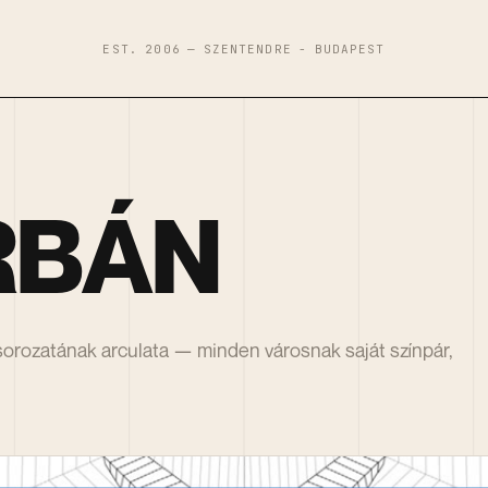
EST. 2006 — SZENTENDRE - BUDAPEST
RBÁN
ozatának arculata — minden városnak saját színpár,